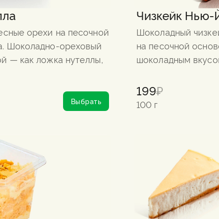
лла
Чизкейк Нью-
есные орехи на песочной
Шоколадный чизкей
а. Шоколадно-ореховый
на песочной основ
й — как ложка нутеллы,
шоколадным вкусом
199
₽
Выбрать
100 г