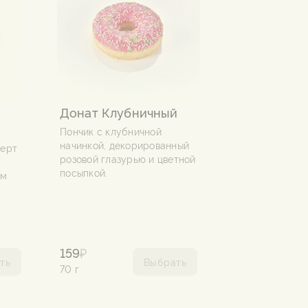
Донат Клубничный
Пончик с клубничной
начинкой, декорированный
серт
розовой глазурью и цветной
посыпкой.
ом
159
₽
ть
Выбрать
70 г