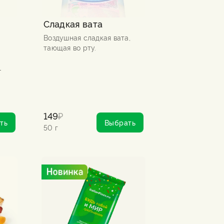
Сладкая вата
Воздушная сладкая вата,
тающая во рту.
-
149
₽
ть
Выбрать
50 г