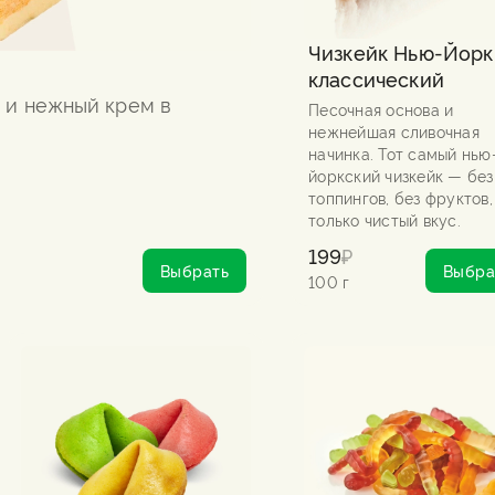
Чизкейк Нью-Йорк
классический
 и нежный крем в
Песочная основа и
нежнейшая сливочная
начинка. Тот самый нью
йоркский чизкейк — без
топпингов, без фруктов,
только чистый вкус.
199
₽
Выбрать
Выбра
100 г