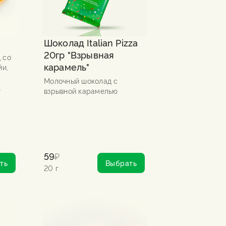
Шоколад Italian Pizza
20гр "Взрывная
 со
карамель"
йи,
Молочный шоколад с
.
взрывной карамелью
59
₽
ть
Выбрать
20 г