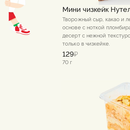
Мини чизкейк Нуте
Творожный сыр, какао и л
основе с ноткой пломбир
десерт с нежной текстуро
только в чизкейке.
129
₽
70 г