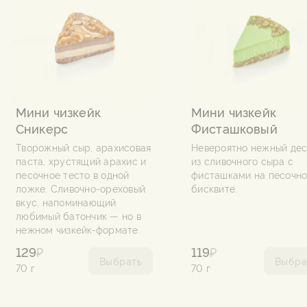
Мини чизкейк
Мини чизкейк
Сникерс
Фисташковый
Творожный сыр, арахисовая
Невероятно нежный де
паста, хрустящий арахис и
из сливочного сыра с
песочное тесто в одной
фисташками на песочн
ложке. Сливочно-ореховый
бисквите.
вкус, напоминающий
любимый батончик — но в
нежном чизкейк-формате.
129
₽
119
₽
Выбрать
Выбра
70 г
70 г