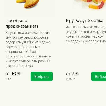
Печенье с
КрутФрут Змейка
предсказанием
Жевательный мармелад
вкусом вишни и мараку
Хрустящее лакомство таит
колы и лимона, черной
внутри секрет, способный
смородины и апельсина
подарить улыбку или даже
вдохновить на новые
свершения. Наборы
продаются в ассортименте
и могут содержать разный
цветовой состав.
от
109
₽
от
79
₽
Выбрать
Выбра
18 г
100 г