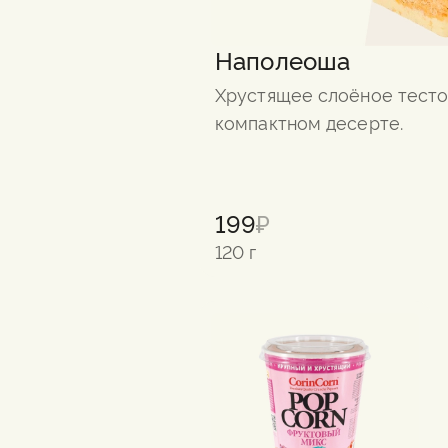
Наполеоша
Хрустящее слоёное тесто
компактном десерте.
199
₽
120 г